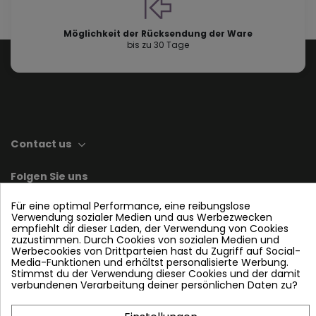
Möglichkeit der Rücksendung der Ware
bis zu 30 Tage
Contact us
Folgen Sie uns
Für eine optimal Performance, eine reibungslose
Verwendung sozialer Medien und aus Werbezwecken
empfiehlt dir dieser Laden, der Verwendung von Cookies
Plattenwärmetauscher
zuzustimmen. Durch Cookies von sozialen Medien und
Werbecookies von Drittparteien hast du Zugriff auf Social-
Media-Funktionen und erhältst personalisierte Werbung.
Stimmst du der Verwendung dieser Cookies und der damit
PWT und andere
verbundenen Verarbeitung deiner persönlichen Daten zu?