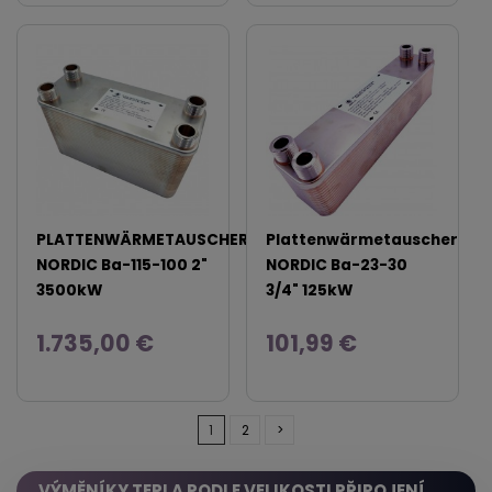
PLATTENWÄRMETAUSCHER
Plattenwärmetauscher
NORDIC Ba-115-100 2"
NORDIC Ba-23-30
3500kW
3/4" 125kW
1.735,00 €
101,99 €
1
2
>
VÝMĚNÍKY TEPLA PODLE VELIKOSTI PŘIPOJENÍ