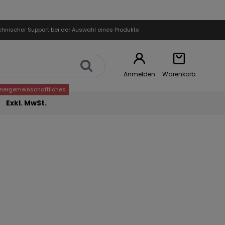
chnischer Support bei der Auswahl eines Produkts
Anmelden
Warenkorb
nnergemeinschaftliches
Exkl. MwSt.