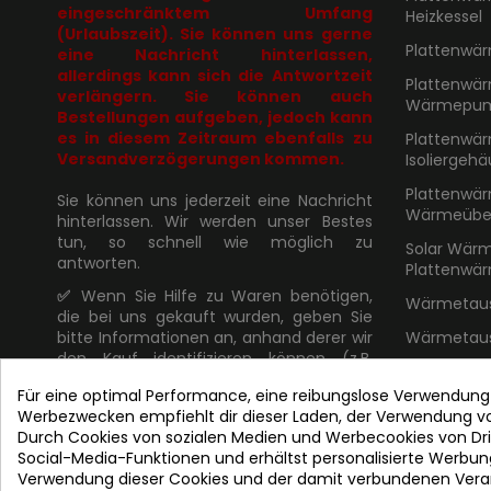
eingeschränktem Umfang
Heizkessel
(Urlaubszeit). Sie können uns gerne
Plattenwär
eine Nachricht hinterlassen,
allerdings kann sich die Antwortzeit
Plattenwär
verlängern. Sie können auch
Wärmepu
Bestellungen aufgeben, jedoch kann
es in diesem Zeitraum ebenfalls zu
Plattenwär
Versandverzögerungen kommen.
Isoliergeh
Plattenwär
Sie können uns jederzeit eine Nachricht
Wärmeüber
hinterlassen. Wir werden unser Bestes
tun, so schnell wie möglich zu
Solar Wär
antworten.
Plattenwär
✅
Wenn Sie Hilfe zu Waren benötigen,
Wärmetaus
die bei uns gekauft wurden, geben Sie
Wärmetaus
bitte Informationen an, anhand derer wir
den Kauf identifizieren können (z.B.
Rechnungsnummer oder Name). Dies
Für eine optimal Performance, eine reibungslose Verwendung
erleichtert die Bearbeitung und
Werbezwecken empfiehlt dir dieser Laden, der Verwendung 
ermöglicht eine schnellere Reaktion.
Durch Cookies von sozialen Medien und Werbecookies von Drit
Folgen Sie uns
Social-Media-Funktionen und erhältst personalisierte Werbun
Verwendung dieser Cookies und der damit verbundenen Verar