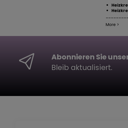
Heizkre
Heizkre
________
More >
Abonnieren Sie unse
Bleib aktualisiert.