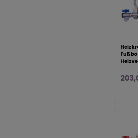
Heizkr
Fußbod
Heizver
203,