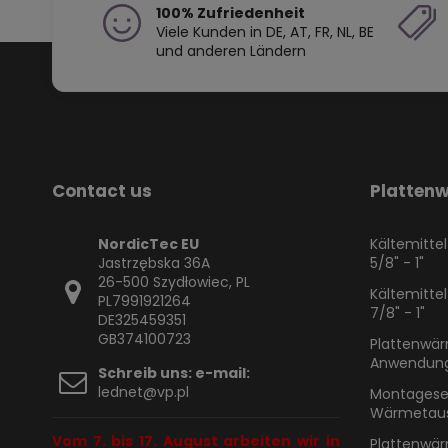
100% Zufriedenheit
Viele Kunden in DE, AT, FR, NL, BE
und anderen Ländern
Contact us
Platten
NordicTec EU
Kältemitte
Jastrzębska 36A
5/8" - 1"
26-500 Szydłowiec, PL
Kältemitte
PL7991921264
7/8" - 1"
DE325459351
GB374100723
Plattenwär
Anwendun
Schreib uns: e-mail:
lednet@vp.pl
Montagese
Wärmetau
Vom 7. bis 17. August arbeiten wir in
Plattenwär