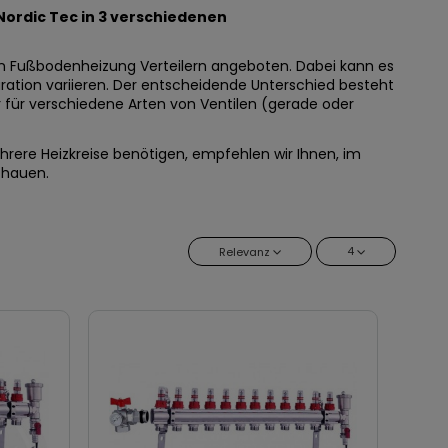
 Nordic Tec in 3 verschiedenen
on Fußbodenheizung Verteilern angeboten. Dabei kann es
uration variieren. Der entscheidende Unterschied besteht
r für verschiedene Arten von Ventilen (gerade oder
ehrere Heizkreise benötigen, empfehlen wir Ihnen, im
chauen
.
4
Relevanz