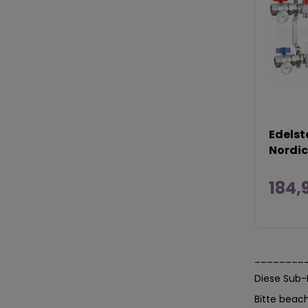
Edelst
Nordic
184,
________
Diese Sub-K
Bitte beach