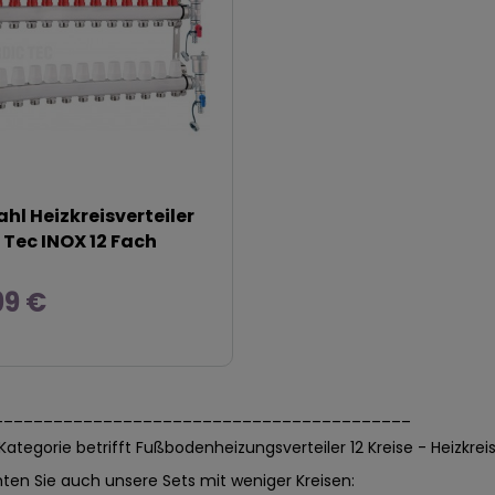
ahl Heizkreisverteiler
 Tec INOX 12 Fach
99 €
__________________________________________
ategorie betrifft Fußbodenheizungsverteiler 12 Kreise - Heizkreisv
ten Sie auch unsere Sets mit weniger Kreisen: