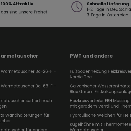
100% Attraktiv
Schnelle Lieferung
1-2 Tage in Deutschl
das sind unsere Preise!
3 Tage in Österreich
wärmetauscher
PWT und andere
l Wärmetauscher Ba-26-F -
Fußbodenheizung Heizkreisver
Nordic Tec
l Wärmetauscher Ba-68-F -
Galvanischer Wasserenthärte
BlueStream Entkalkungsanlag
metauscher sortiert nach
Heizkreisverteiler FBH Messing 
gen
mit geradem Ventil und The
ts Wandhalterungen für
Hydraulische Weichen für Hei
scher
Kugelhähne mit Thermometer
metauscher für andere
Wärmetauscher