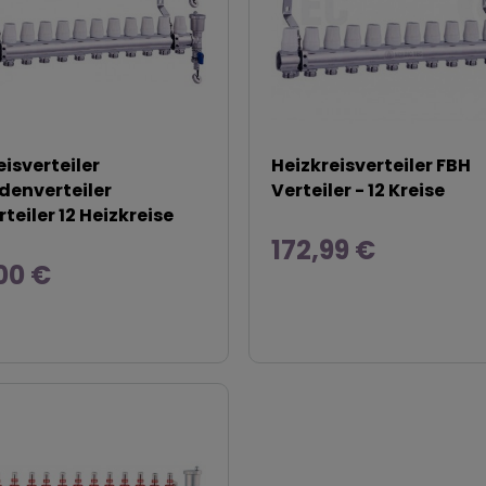
eisverteiler
Heizkreisverteiler FBH
enverteiler
Verteiler - 12 Kreise
teiler 12 Heizkreise
172,99 €
00 €