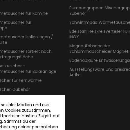
Pumpengruppen Mischergrup
metauscher für Kamine
Zubehör
metauscher für
Schwimmbad Wärmetauscher
mpe
Edelstahl Heizkreisverteiler FBH
metauscher Isolierungen /
INOX
äuße
Magnetitabscheider
metauscher sortiert nach
Schlammabscheider Magnetitf
tragungsfläche
Bodenablaufe Entwasserung
metauscher -
Ausstellungsware und preisre
metauscher für Solaranlage
Artikel
cher für Fernwärme
cher-Zubehör
 sozialer Medien und aus
von Cookies zuzustimmen.
tparteien hast du Zugriff auf
g. Stimmst du der
beitung deiner persönlichen