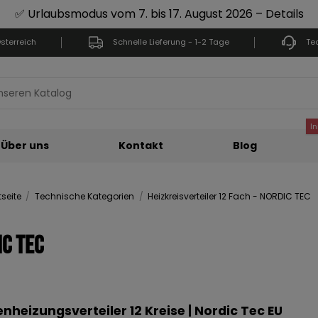
✅ Urlaubsmodus vom 7. bis 17. August 2026 – Details
sterreich
Schnelle Lieferung - 1-2 Tage
Te
I
Über uns
Kontakt
Blog
tseite
Technische Kategorien
Heizkreisverteiler 12 Fach - NORDIC TEC
IC TEC
heizungsverteiler 12 Kreise | Nordic Tec EU