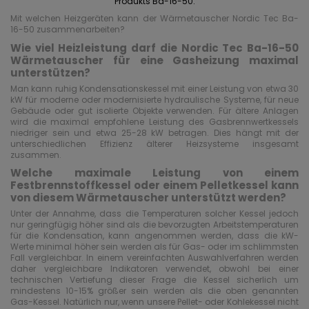
Produkts Ba-16-50.
Mit welchen Heizgeräten kann der Wärmetauscher Nordic Tec Ba-
16-50 zusammenarbeiten?
Wie viel Heizleistung darf die Nordic Tec Ba-16-50
Wärmetauscher für eine Gasheizung maximal
unterstützen?
Man kann ruhig Kondensationskessel mit einer Leistung von etwa 30
kW für moderne oder modernisierte hydraulische Systeme, für neue
Gebäude oder gut isolierte Objekte verwenden. Für ältere Anlagen
wird die maximal empfohlene Leistung des Gasbrennwertkessels
niedriger sein und etwa 25-28 kW betragen. Dies hängt mit der
unterschiedlichen Effizienz älterer Heizsysteme insgesamt
zusammen.
Welche maximale Leistung von einem
Festbrennstoffkessel oder einem Pelletkessel kann
von diesem Wärmetauscher unterstützt werden?
Unter der Annahme, dass die Temperaturen solcher Kessel jedoch
nur geringfügig höher sind als die bevorzugten Arbeitstemperaturen
für die Kondensation, kann angenommen werden, dass die kW-
Werte minimal höher sein werden als für Gas- oder im schlimmsten
Fall vergleichbar. In einem vereinfachten Auswahlverfahren werden
daher vergleichbare Indikatoren verwendet, obwohl bei einer
technischen Vertiefung dieser Frage die Kessel sicherlich um
mindestens 10-15% größer sein werden als die oben genannten
Gas-Kessel. Natürlich nur, wenn unsere Pellet- oder Kohlekessel nicht