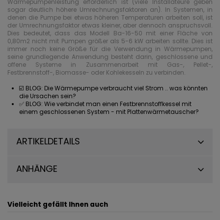
Wärmepumpenleistung erforderlich ist (viele Installateure geben
sogar deutlich höhere Umrechnungsfaktoren an). In Systemen, in
denen die Pumpe bei etwas höheren Temperaturen arbeiten soll, ist
der Umrechnungsfaktor etwas kleiner, aber dennoch anspruchsvoll.
Dies bedeutet, dass das Modell Ba-16-50 mit einer Fläche von
0,80m2 nicht mit Pumpen größer als 5-6 kW arbeiten sollte. Dies ist
immer noch keine Größe für die Verwendung in Wärmepumpen,
seine grundlegende Anwendung besteht darin, geschlossene und
offene Systeme in Zusammenarbeit mit Gas-, Pellet-,
Festbrennstoff-, Biomasse- oder Kohlekesseln zu verbinden.
☑️ BLOG:
Die Wärmepumpe verbraucht viel Strom .. was könnten
die Ursachen sein?
✅ BLOG:
Wie verbindet man einen Festbrennstoffkessel mit
einem geschlossenen System - mit Plattenwärmetauscher?
ARTIKELDETAILS
ANHÄNGE
Vielleicht gefällt Ihnen auch