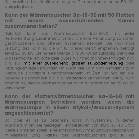
für Arbeiten bei ähnlich niedrigen Temperaturen, unter 50 °C,
ausgelegt sind.
Kann der Wärmetauscher Ba-16-50 mit 50 Platten
mit einem wasserführenden Kamin
zusammenarbeiten?
Natürlich kann der Wärmetauscher Ba-16-50 mit jeder
Heizvorrichtung zusammenarbeiten, die eine Verbindung zwischen
geschlossenen und offenen Systemen erfordert. Die maximale
Leistung des Kamins, die wir für dieses Gerät empfehlen, beträgt
etwa 25-30 kW. Die höhere Grenze, d.h. 30 kW, ist zulässig, wenn der
Wassermantel ein potenziell gutes Wärmeabnahmevermögen hat,
d.h. z.B.
mit einer ausreichend großen Fußbodenheizung
oder
Heizungsanlage verbunden ist. Wenn der Kamin im Verhältnis zum
Gebäude signifikant überdimensioniert ist (d.h. er hat ein viel
höheres Heizpotenzial als die Installation aufnehmen kann), wird
empfohlen, diesen Wärmetauscher nicht für Kamine über 25 kW zu
verwenden.
Kann der Plattenwärmetauscher Ba-16-50 mit
Wärmepumpen betrieben werden, wenn die
Wärmepumpe in einem Glykol-/Wasser-System
angeschlossen ist?
Ja, aber es ist zu beachten, dass in Systemen, in denen
Wärmepumpen bei niedrigen Temperaturen von etwa 35-40 Grad
Celsius arbeiten sollen, eine erhebliche Wärmeaustauschfläche von
mindestens 2m2 Platten des Wärmetauschers pro 10 kW