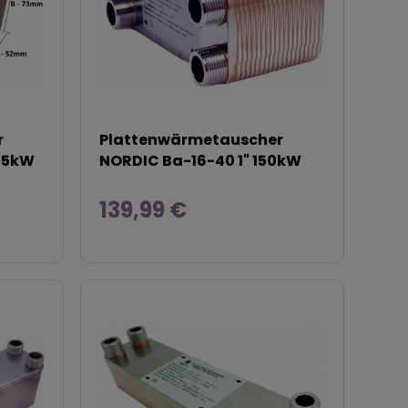
r
Plattenwärmetauscher
 45kW
NORDIC Ba-16-40 1" 150kW
139,99 €