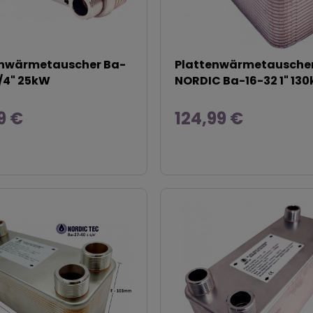
enwärmetauscher Ba-
Plattenwärmetausche
3/4" 25kW
NORDIC Ba-16-32 1" 13
9 €
124,99 €