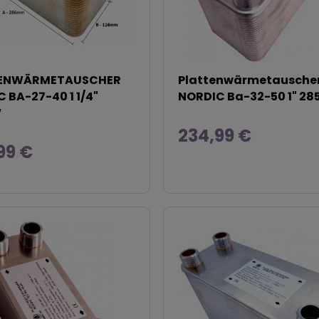
ENWÄRMETAUSCHER
Plattenwärmetausche
 BA-27-40 1 1/4"
NORDIC Ba-32-50 1" 2
W
234,99 €
99 €