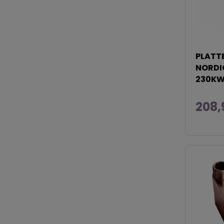
PLATT
NORDIC
230K
208,