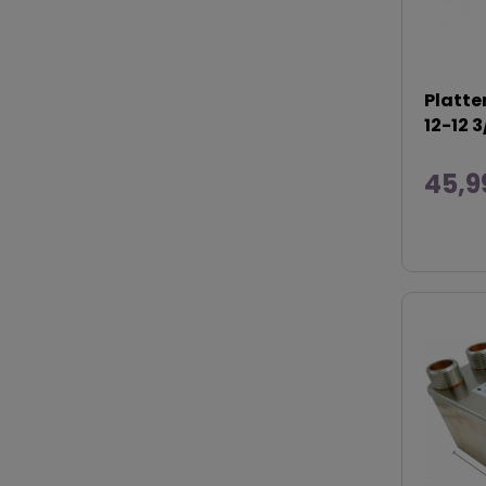
Platt
12-12 
45,9