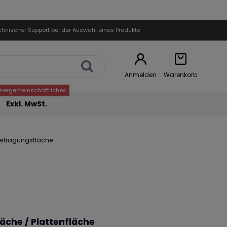
chnischer Support bei der Auswahl eines Produkts
Anmelden
Warenkorb
nnergemeinschaftliches
Exkl. MwSt.
ertragungsfläche
che / Plattenfläche