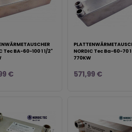
ENWÄRMETAUSCHER
PLATTENWÄRMETAUSC
 Tec BA-60-100 1 1/2"
NORDIC Tec Ba-60-70 1 
W
770KW
99 €
571,99 €