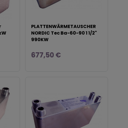
r
PLATTENWÄRMETAUSCHER
0kW
NORDIC Tec Ba-60-90 1 1/2"
990KW
677,50 €