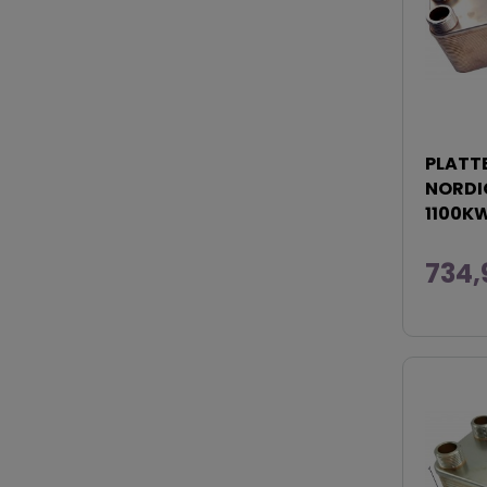
PLATT
NORDIC
1100K
734,