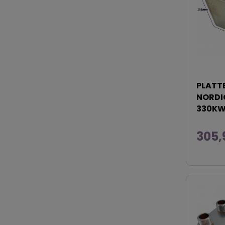
PLATT
NORDIC
330K
305,