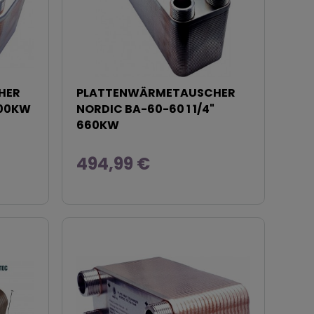
HER
PLATTENWÄRMETAUSCHER
700KW
NORDIC BA-60-60 1 1/4"
660KW
494,99 €