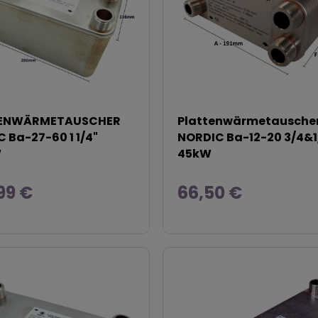
ENWÄRMETAUSCHER
Plattenwärmetausche
 Ba-27-60 1 1/4"
NORDIC Ba-12-20 3/4&1
W
45kW
99 €
66,50 €