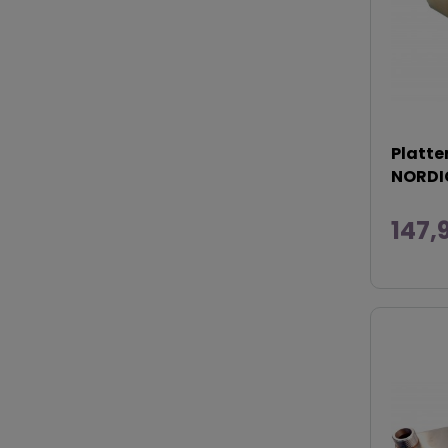
Platt
NORDIC
147,