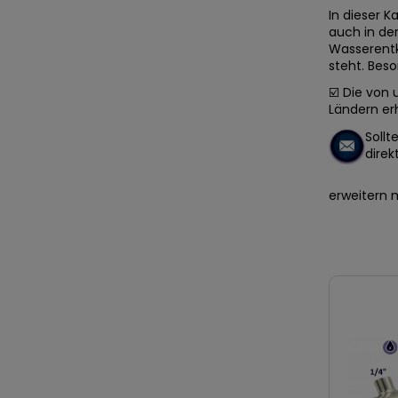
In dieser K
auch in der
Wasserentk
steht. Beso
☑️ Die von
Ländern erh
Sollt
dire
erweitern 