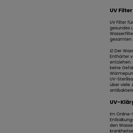
UV Filte
UV Filter f
gesundes u
Wasserfilte
gesamten F
☑️ Der Was
Enthärter 
entziehen.
keine Gefah
Wärmepump
UV-Sterilis
über viele 
antibakteri
UV-Klärg
Im Online-
Entkalkung
den Wassers
krankheitse