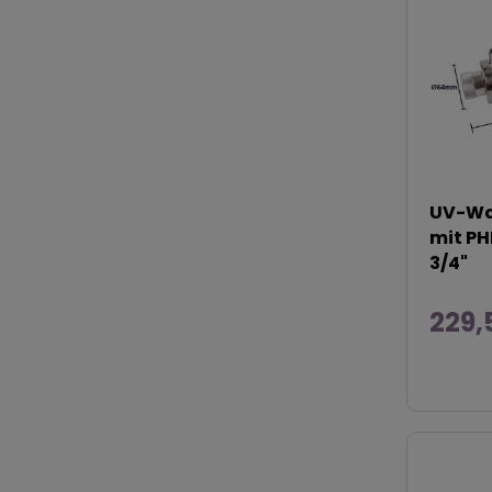
UV-Was
mit PH
3/4"
229,