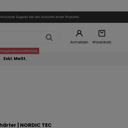
chnischer Support bei der Auswahl eines Produkts
Anmelden
Warenkorb
nnergemeinschaftliches
Exkl. MwSt.
härter | NORDIC TEC