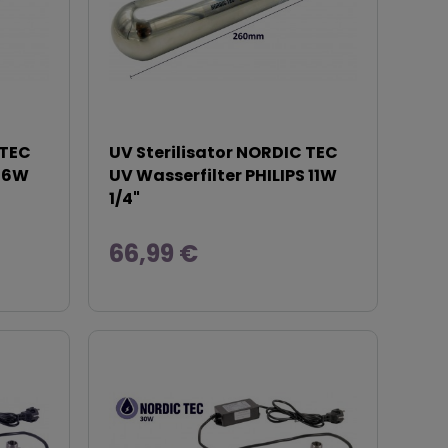
 TEC
UV Sterilisator NORDIC TEC
S 6W
UV Wasserfilter PHILIPS 11W
1/4"
66,99 €