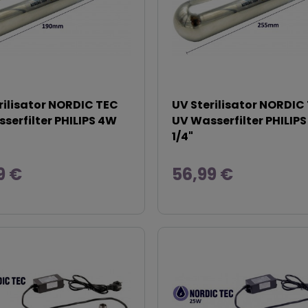
rilisator NORDIC TEC
UV Sterilisator NORDIC
serfilter PHILIPS 4W
UV Wasserfilter PHILIP
1/4"
9 €
56,99 €