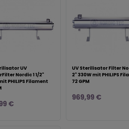
rilisator UV
UV Sterilisator Filter N
ilter Nordic 1 1/2"
2" 330W mit PHILIPS Fi
it PHILIPS Filament
72 GPM
M
969,99 €
99 €