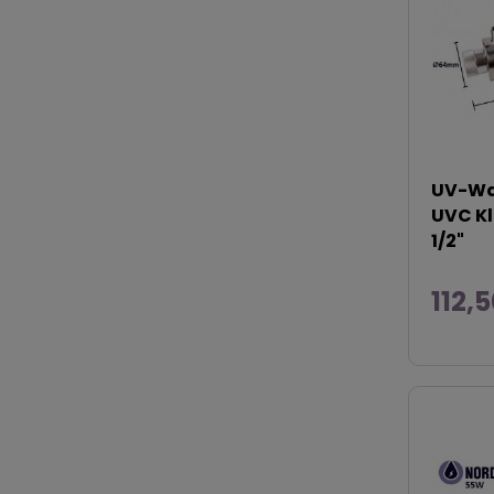
UV-Was
UVC Kl
1/2"
112,