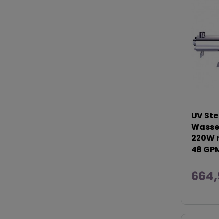
UV Ste
WasserF
220W m
48 GP
664,