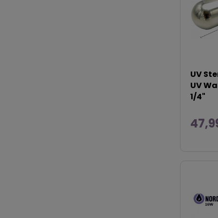
UV Ste
UV Was
1/4"
47,9