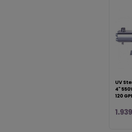
UV Ster
4" 550
120 G
1.93