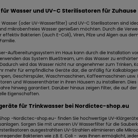
r für Wasser und UV-C Sterilisatoren für Zuhause
ür Wasser (oder UV-Wasserfilter) und UV-C Sterilisatoren sind i
nd mikrobenfreies Wasser genießen möchten. Durch die Verwend
r effektiv Bakterien (auch E-Coli), Viren, Pilze und Algen aus d
amilie.
ser-Aufbereitungssystem im Haus kann durch die Installation vo
verwenden das System BlueStream
, um das Wasser zu enthärten,
 Dadurch wird das Wasser nicht nur angenehmer zum Trinken, Ko
r mehr für empfindliche Geräte dar, die anfällig für Kalkablage
en, Geschirrspüler, Waschmaschinen, Kaffeemaschinen usw. D
atoren und Wasserenthärter in ihren Häusern zu installieren. Die
Jahre hinweg garantiert. Darüber hinaus zeigen Filter, die auf de
elle Eigenschaften.
eräte für Trinkwasser bei Nordictec-shop.eu
Shop -Nordictec-shop.eu- finden Sie hochwertige UV-Klärgeräte
sanlagen. Sorgen Sie mit unseren UV Wasserfilter für die Sauber
terilisatoren ausgestrahlten UV-Strahlen eliminieren alle Mikro
rregender Bakterien wie z.B. E. Coli - was Ihnen ermöglicht, je