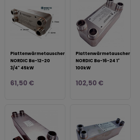
Plattenwärmetauscher
Plattenwärmetauscher
NORDIC Ba-12-20
NORDIC Ba-16-24 1"
3/4" 45kW
100kW
61,50 €
102,50 €