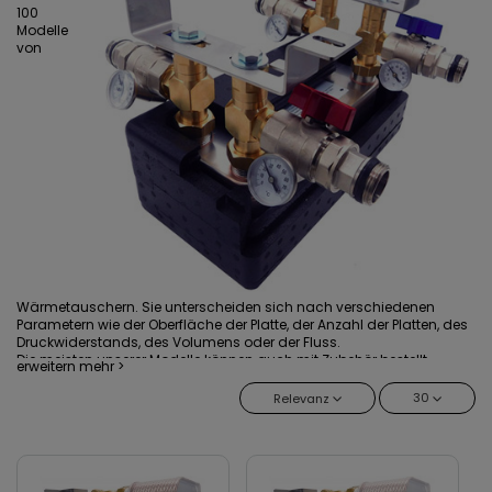
100
Modelle
von
Wärmetauschern. Sie unterscheiden sich nach verschiedenen
Parametern wie der Oberfläche der Platte, der Anzahl der Platten, des
Druckwiderstands, des Volumens oder der Fluss.
Die meisten unserer Modelle können auch mit Zubehör bestellt
erweitern mehr >
werden, was unser Angebot unterscheidet und Zeit spart.
30
Relevanz
Wir laden Sie ein, sich mit der folgenden Reihe von Wärmetauschern
vertraut zu machen:
Ba-12
- Die kleinste Serie mit einer Platte von 191x73mm,
hauptsächlich mit 3/4".
Ba-16 -
Die Serie mit einer 220x90mm Platte, Anschlüsse immer in