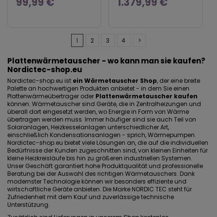
99,99 €
1.379,99 €
1
2
3
4
>
Plattenwärmetauscher - wo kann man sie kaufen?
Nordictec-shop.eu
Nordictec-shop.eu ist
ein Wärmetauscher Shop
, der eine breite
Palette an hochwertigen Produkten anbietet - in dem Sie einen
Plattenwärmeübertrager oder
Plattenwärmetauscher kaufen
können. Wärmetauscher sind Geräte, die in Zentralheizungen und
überall dort eingesetzt werden, wo Energie in Form von Wärme
übertragen werden muss. Immer häufiger sind sie auch Teil von
Solaranlagen, Heizkesselanlagen unterschiedlicher Art,
einschließlich Kondensationsanlagen - sprich, Wärmepumpen.
Nordictec-shop.eu bietet viele Lösungen an, die auf die individuellen
Bedürfnisse der Kunden zugeschnitten sind, von kleinen Einheiten für
kleine Heizkreisläufe bis hin zu größeren industriellen Systemen.
Unser Geschäft garantiert hohe Produktqualität und professionelle
Beratung bei der Auswahl des richtigen Wärmetauschers. Dank
modernster Technologie können wir besonders effiziente und
wirtschaftliche Geräte anbieten. Die Marke NORDIC TEC steht für
Zufriedenheit mit dem Kauf und zuverlässige technische
Unterstützung.