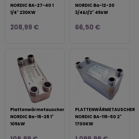
NORDIC BA-27-40 1
NORDIC Ba-12-20
1/4" 230KW
3/4&1/2" 45kW
208,99 €
66,50 €
Plattenwärmetauscher
PLATTENWÄRMETAUSCHER
NORDIC Ba-16-26 1"
NORDIC BA-115-50 2"
105kW
1700KW
105,99 €
1.099,99 €