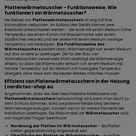
Plattenwärmetauscher - Funktionsweise. Wie
funktioniert ein Wärmetauscher?
Der Betrieb von
Plattenwärmetauschern
ist eng mit ihrer
Konstruktion verbunden. Im Aufbau des Geräts können zwei
Kreisläufe unterschieden werden - der erste mit einem Medium hoher
Temperatur wie einem Kamin mit Wassermantel oder einem
städtischen Heiznetz und der zweite mit einem Medium niedriger
Temperatur wie Heizkörpern.
Die Funktionsweise des
Wärmetauschers
besteht darin, Wärmeenergie von einem Medium
auf das andere zu übertragen. Der für den Bau von
Wärmetauschern verwendete Stahl überträgt die Wärmeenergie
effektiv, so dass die Wärme sehr einfach von einem Medium mit
höherer Temperatur auf ein Medium mit niedrigerer Temperatur
übergeht, ohne dass sich die beiden Medien mischen müssen.
Effizienz von Platenwärmetauschern in der
Heizung
| nordictec-shop.eu
Angenommen, dass die oben beschriebene Arbeitsweise von
Plattenwärmetauschern
berücksichtigt wird, kann man leicht zu
dem Schluss kommen, dass sie passive Geräte sind, die keine
Wärmeenergie erzeugen, sondern sie nur an weitere Elemente der
Installation übertragen. Die Wirksamkeit der
Wärmetauscher
wird
von folgenden Fragen beeinflusst:
Nordnung der Platten im Wärmetauscher
- die Platten
sollten gegenstromartig angeordnet sein.
Oberfläche der Platten im Wärmetauscher
- je größer,