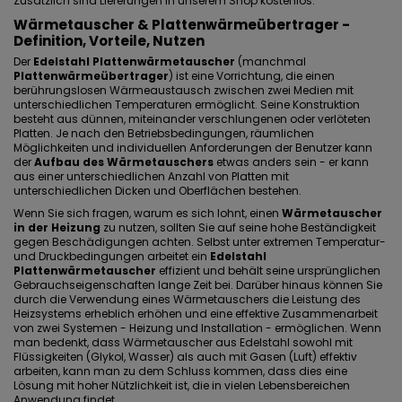
Zusätzlich sind Lieferungen in unserem Shop kostenlos.
Wärmetauscher &
Plattenwärmeübertrager
-
Definition, Vorteile, Nutzen
Der
Edelstahl Plattenwärmetauscher
(manchmal
P
lattenwärmeübertrager
)
ist eine Vorrichtung, die einen
berührungslosen Wärmeaustausch zwischen zwei Medien mit
unterschiedlichen Temperaturen ermöglicht. Seine Konstruktion
besteht aus dünnen, miteinander verschlungenen oder verlöteten
Platten. Je nach den Betriebsbedingungen, räumlichen
Möglichkeiten und individuellen Anforderungen der Benutzer kann
der
Aufbau des Wärmetauschers
etwas anders sein - er kann
aus einer unterschiedlichen Anzahl von Platten mit
unterschiedlichen Dicken und Oberflächen bestehen.
Wenn Sie sich fragen, warum es sich lohnt, einen
Wärmetauscher
in der Heizung
zu nutzen, sollten Sie auf seine hohe Beständigkeit
gegen Beschädigungen achten. Selbst unter extremen Temperatur-
und Druckbedingungen arbeitet ein
Edelstahl
Plattenwärmetauscher
effizient und behält seine ursprünglichen
Gebrauchseigenschaften lange Zeit bei. Darüber hinaus können Sie
durch die Verwendung eines Wärmetauschers die Leistung des
Heizsystems erheblich erhöhen und eine effektive Zusammenarbeit
von zwei Systemen - Heizung und Installation - ermöglichen. Wenn
man bedenkt, dass Wärmetauscher
aus Edelstahl
sowohl mit
Flüssigkeiten (Glykol, Wasser) als auch mit Gasen (Luft) effektiv
arbeiten, kann man zu dem Schluss kommen, dass dies eine
Lösung mit hoher Nützlichkeit ist, die in vielen Lebensbereichen
Anwendung findet.