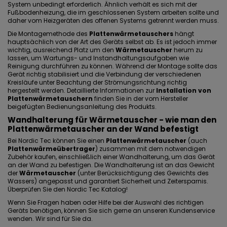
System unbedingt erforderlich. Ähnlich verhält es sich mit der
Fußbodenheizung, die im geschlossenen System arbeiten sollte und
daher vom Heizgeräten des offenen Systems getrennt werden muss.
Die Montagemethode des
Plattenwärmetauschers
hängt
hauptsächlich von der Art des Geräts selbst ab. Es ist jedoch immer
wichtig, ausreichend Platz um den
Wärmetauscher
herum zu
lassen, um Wartungs- und Instandhaltungsaufgaben wie
Reinigung durchführen zu können. Während der Montage sollte das
Gerät richtig stabilisiert und die Verbindung der verschiedenen
Kreisläufe unter Beachtung der Strömungsrichtung richtig
hergestellt werden. Detaillierte Informationen zur
Installation von
Plattenwärmetauschern
finden Sie in der vom Hersteller
beigefügten Bedienungsanleitung des Produkts.
Wandhalterung für Wärmetauscher - wie man den
Plattenwärmetauscher an der Wand befestigt
Bei Nordic Tec können Sie einen
Plattenwärmetauscher
(auch
Plattenwärmeübertrager
)
zusammen mit dem notwendigen
Zubehör kaufen, einschließlich einer
Wandhalterung
, um das Gerät
an der Wand zu befestigen. Die Wandhalterung ist an das Gewicht
der
Wärmetauscher
(unter Berücksichtigung des Gewichts des
Wassers) angepasst und garantiert Sicherheit und Zeitersparnis.
Überprüfen Sie den Nordic Tec Katalog!
Wenn Sie Fragen haben oder Hilfe bei der Auswahl des richtigen
Geräts benötigen, können Sie sich gerne an unseren Kundenservice
wenden. Wir sind für Sie da.