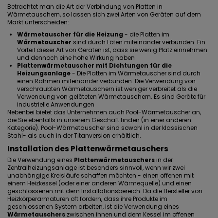
Betrachtet man die
Art der Verbindung von Platten in
Wärmetauschern
, so lassen sich zwei Arten von Geräten auf dem
Markt unterscheiden:
Wärmetauscher für die Heizung
- die Platten im
Wärmetauscher
sind durch Löten miteinander verbunden. Ein
Vorteil dieser Art von Geräten ist, dass sie wenig Platz einnehmen
und dennoch eine hohe Wirkung haben
Plattenwärmetauscher mit Dichtungen für die
Heizungsanlage
- Die Platten im Wärmetauscher sind durch
einen Rahmen miteinander verbunden. Die Verwendung von
verschraubten Wärmetauschern ist weniger verbreitet als die
Verwendung von gelöteten Wärmetauschern. Es sind Geräte für
industrielle Anwendungen
Nebenbei bietet das Unternehmen auch
Pool-Wärmetauscher
an,
die Sie ebenfalls in unserem Geschäft finden (in einer anderen
Kategorie). Pool-Wärmetauscher sind sowohl in der klassischen
Stahl- als auch in der
Titanversion
erhältlich.
Installation des Plattenwärmetauschers
Die Verwendung eines
Plattenwärmetauschers
in der
Zentralheizungsanlage ist besonders sinnvoll, wenn wir zwei
unabhängige Kreisläufe schaffen möchten - einen offenen mit
einem Heizkessel (oder einer anderen Wärmequelle) und einen
geschlossenen mit dem Installationsbereich. Da die Hersteller von
Heizkörperarmaturen oft fordern, dass ihre Produkte im
geschlossenen System arbeiten, ist die Verwendung eines
Wärmetauschers
zwischen ihnen und dem Kessel im offenen