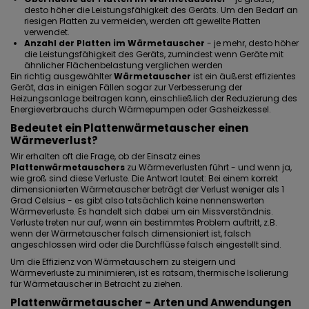
desto höher die Leistungsfähigkeit des Geräts. Um den Bedarf an
riesigen Platten zu vermeiden, werden oft gewellte Platten
verwendet.
Anzahl der Platten im Wärmetauscher
- je mehr, desto höher
die Leistungsfähigkeit des Geräts, zumindest wenn Geräte mit
ähnlicher Flächenbelastung verglichen werden
Ein richtig ausgewählter
Wärmetauscher
ist ein äußerst effizientes
Gerät, das in einigen Fällen sogar zur Verbesserung der
Heizungsanlage beitragen kann, einschließlich der Reduzierung des
Energieverbrauchs durch Wärmepumpen oder Gasheizkessel.
Bedeutet ein Plattenwärmetauscher einen
Wärmeverlust?
Wir erhalten oft die Frage, ob der Einsatz eines
Plattenwärmetauschers
zu Wärmeverlusten führt - und wenn ja,
wie groß sind diese Verluste. Die Antwort lautet: Bei einem korrekt
dimensionierten Wärmetauscher beträgt der Verlust weniger als 1
Grad Celsius - es gibt also tatsächlich keine nennenswerten
Wärmeverluste. Es handelt sich dabei um ein Missverständnis.
Verluste treten nur auf, wenn ein bestimmtes Problem auftritt, z.B.
wenn der Wärmetauscher falsch dimensioniert ist, falsch
angeschlossen wird oder die Durchflüsse falsch eingestellt sind.
Um die Effizienz von Wärmetauschern zu steigern und
Wärmeverluste zu minimieren, ist es ratsam,
thermische Isolierung
für Wärmetauscher
in Betracht zu ziehen.
Plattenwärmetauscher - Arten und Anwendungen