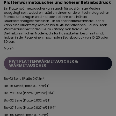
Plattenwärmetauscher und höherer Betriebsdruck
Ein Plattenwärmetauscher kann auch für gasförmige Medien
ausgelegt sein, wobei er natürlich einem anderen technologischen
Prozess unterzogen wird – dieser soll ihm eine höhere
Druckbeständigkeit verleihen. Ein solcher
Plattenwärmetauscher
kann eine Druckfestigkeit von bis zu 45 bar erreichen
– auch
Freon-
Wärmetauscher
finden Sie im Katalog von Nordic Tec.
Die herkömmlichen Modelle, die für Flüssigkeiten bestimmt sind,
haben in der Regel einen maximalen Betriebsdruck von 10, 20 oder
30 bar.
More >
PWT PLATTENWÄRMETAUSCHER &
WÄRMETAUSCHER
Ba-12 Serie (Platte 0,012m²)
Ba-16 Serie (Platte 0,016m²) 1"
Ba-23 Serie (Platte 0,023m²) 3/4"
Ba-32 Serie (Platte 0,032m²) 1"
Ba-27 Serie (Platte 0,027m²) 1 1/4"
Ba-60 Serie (Platte 0,060m²)