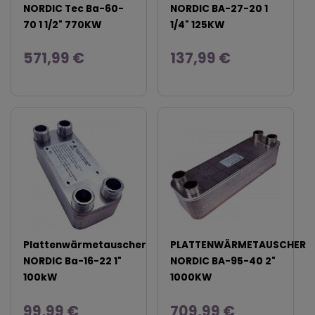
NORDIC Tec Ba-60-
NORDIC BA-27-20 1
70 1 1/2" 770KW
1/4" 125KW
571,99 €
137,99 €
Plattenwärmetauscher
PLATTENWÄRMETAUSCHER
NORDIC Ba-16-22 1"
NORDIC BA-95-40 2"
100kW
1000KW
99,99 €
709,99 €