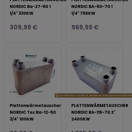
NORDIC Ba-27-60 1
NORDIC BA-60-70 1
1/4" 330KW
1/4" 765KW
305,99 €
569,99 €
Artikel nur noch in anderer Variante erhältlic
Plattenwärmetauscher
PLATTENWÄRMETAUSCHER
NORDIC Tec Ba-12-50
NORDIC BA-115-70 2"
3/4" 100kW
2400KW