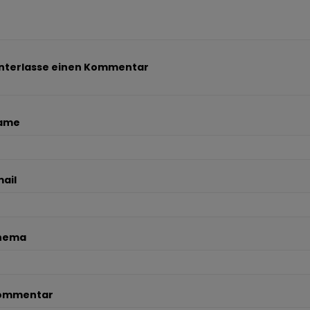
nterlasse einen Kommentar
ame
ail
hema
ommentar