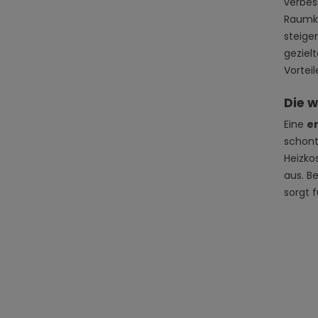
verbes
Raumkl
steiger
geziel
Vortei
Die 
Eine
e
schont
Heizko
aus. B
sorgt 