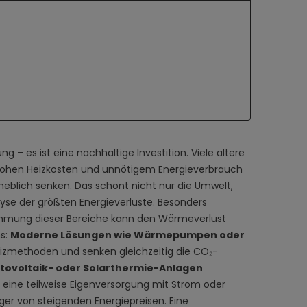
g – es ist eine nachhaltige Investition. Viele ältere
hohen Heizkosten und unnötigem Energieverbrauch
heblich senken. Das schont nicht nur die Umwelt,
lyse der größten Energieverluste. Besonders
ämmung dieser Bereiche kann den Wärmeverlust
ms:
Moderne Lösungen wie Wärmepumpen oder
eizmethoden und senken gleichzeitig die CO₂-
tovoltaik- oder Solarthermie-Anlagen
eine teilweise Eigenversorgung mit Strom oder
er von steigenden Energiepreisen. Eine