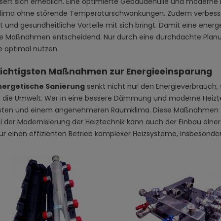
sert sich erheblich. Eine optimierte Gebäudehülle und moderne 
ima ohne störende Temperaturschwankungen. Zudem verbessert 
t und gesundheitliche Vorteile mit sich bringt. Damit eine energe
te Maßnahmen entscheidend. Nur durch eine durchdachte Planung
le optimal nutzen.
wichtigsten Maßnahmen zur Energieeinsparung
nergetische Sanierung
senkt nicht nur den Energieverbrauch
 die Umwelt. Wer in eine bessere Dämmung und moderne Heiztechni
sten und einem angenehmeren Raumklima. Diese Maßnahmen zahl
ei der Modernisierung der Heiztechnik kann auch der Einbau ein
für einen effizienten Betrieb komplexer Heizsysteme, insbesonde