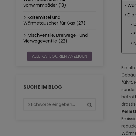
Schwimmbäder (13)
War
Die
Kältemittel und
Wärmetauscher für Gas (27)
D
E
Mischventile, Dreiwege- und
Vierwegeventile (22)
M
ALLE KATEGORIEN ANZEIGEN
Ein alt
Gebäud
führt.
SUCHE IM BLOG
sonder
betrof
drasti
Pelle
Emissi
reduzi
Wärme.