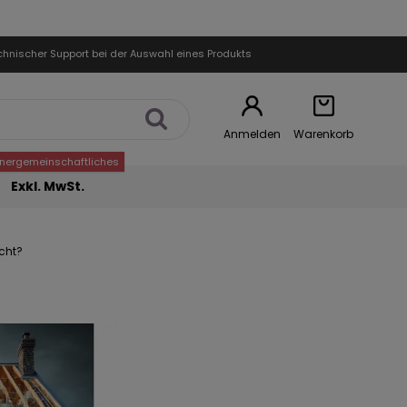
chnischer Support bei der Auswahl eines Produkts
Anmelden
Warenkorb
nnergemeinschaftliches
Exkl. MwSt.
acht?