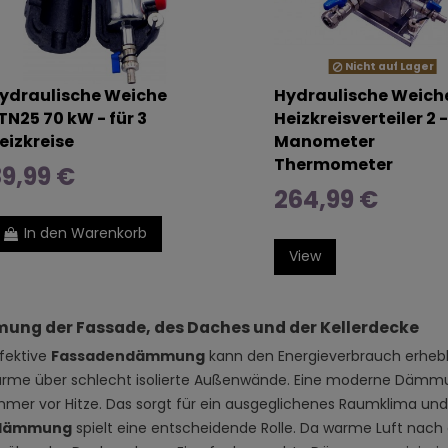
Nicht auf Lager
ydraulische Weiche
Hydraulische Weich
TN25 70 kW - für 3
Heizkreisverteiler 2 -
eizkreise
Manometer
Thermometer
9,99 €
264,99 €
In den Warenkorb
View
ng der Fassade, des Daches und der Kellerdecke
ffektive
Fassadendämmung
kann den Energieverbrauch erhebli
ärme über schlecht isolierte Außenwände. Eine moderne Dämmu
mer vor Hitze. Das sorgt für ein ausgeglichenes Raumklima und 
dämmung
spielt eine entscheidende Rolle. Da warme Luft nach o