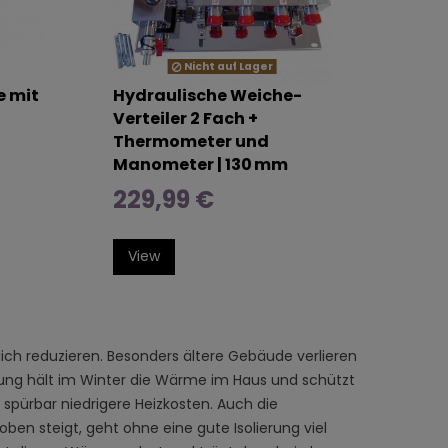
Nicht auf Lager
e mit
Hydraulische Weiche-
Verteiler 2 Fach +
Thermometer und
Manometer | 130 mm
229,99 €
View
ch reduzieren. Besonders ältere Gebäude verlieren
ng hält im Winter die Wärme im Haus und schützt
spürbar niedrigere Heizkosten. Auch die
ben steigt, geht ohne eine gute Isolierung viel