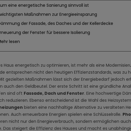
um eine energetische Sanierung sinnvoll ist
 wichtigsten Maßnahmen zur Energieeinsparung
ämmung der Fassade, des Daches und der Kellerdecke
rneuerung der Fenster für bessere Isolierung
ehr lesen
es Haus energetisch zu optimieren, ist mehr als eine Modernisierun
e entsprechen nicht den heutigen Effizienzstandards, was zu 
 Mit gezielten Maßnahmen lässt sich der Energiebedarf jedoch er
n auch den Geldbeutel. Der erste Schritt ist eine gründliche Ana
fen sind oft
Fassade, Dach und Fenster
. Eine hochwertige D
sch reduzieren. Ebenso entscheidend ist die Wahl des Heizsyste
theizungen
bieten eine nachhaltige Alternative zu veralteten H
onen. Auch erneuerbare Energien spielen eine Schlüsselrolle.
Pho
eren nicht nur den Energieverbrauch, sondern ermöglichen auch 
 Das steigert die Effizienz des Hauses und macht es unabhängig