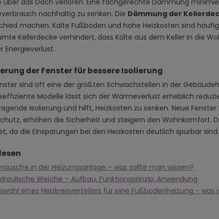
e über das Dach verloren. Eine fachgerechte Dämmung minimier
everbrauch nachhaltig zu senken. Die
Dämmung der Kellerde
chied machen. Kalte Fußböden und hohe Heizkosten sind häufig d
te Kellerdecke verhindert, dass Kälte aus dem Keller in die W
r Energieverlust.
erung der Fenster für bessere Isolierung
enster sind oft eine der größten Schwachstellen in der Gebäud
eeffiziente Modelle lässt sich der Wärmeverlust erheblich reduz
ragende Isolierung und hilft, Heizkosten zu senken. Neue Fenster
schutz, erhöhen die Sicherheit und steigern den Wohnkomfort. Die 
et, da die Einsparungen bei den Heizkosten deutlich spürbar sind.
lesen
räusche in der Heizungsanlage – was sollte man wissen?
draulische Weiche – Aufbau, Funktionsprinzip, Anwendung
swahl eines Heizkreisverteilers für eine Fußbodenheizung – was 