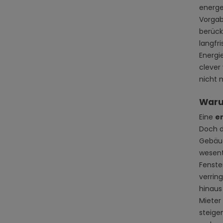
energe
Vorgab
berück
langfr
Energi
clever
nicht 
Warum
Eine
e
Doch da
Gebäud
wesentl
Fenste
verring
hinaus
Mieter
steige