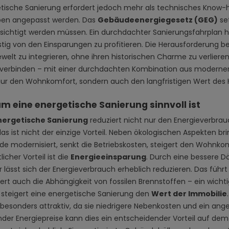
tische Sanierung erfordert jedoch mehr als technisches Know-h
en angepasst werden. Das
Gebäudeenergiegesetz (GEG)
set
sichtigt werden müssen. Ein durchdachter Sanierungsfahrplan 
istig von den Einsparungen zu profitieren. Die Herausforderung b
ewelt zu integrieren, ohne ihren historischen Charme zu verliere
 verbinden – mit einer durchdachten Kombination aus moderner
nur den Wohnkomfort, sondern auch den langfristigen Wert des 
 eine energetische Sanierung sinnvoll ist
nergetische Sanierung
reduziert nicht nur den Energieverbra
s ist nicht der einzige Vorteil. Neben ökologischen Aspekten brin
e modernisiert, senkt die Betriebskosten, steigert den Wohnkomf
icher Vorteil ist die
Energieeinsparung
. Durch eine bessere
r lässt sich der Energieverbrauch erheblich reduzieren. Das führ
ert auch die Abhängigkeit von fossilen Brennstoffen – ein wichti
 steigert eine energetische Sanierung den
Wert der Immobilie
 besonders attraktiv, da sie niedrigere Nebenkosten und ein an
nder Energiepreise kann dies ein entscheidender Vorteil auf de