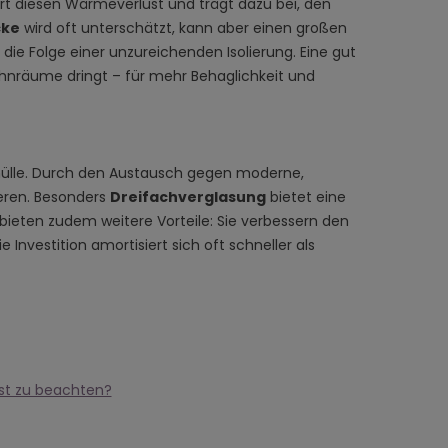
t diesen Wärmeverlust und trägt dazu bei, den
cke
wird oft unterschätzt, kann aber einen großen
ie Folge einer unzureichenden Isolierung. Eine gut
ohnräume dringt – für mehr Behaglichkeit und
ehülle. Durch den Austausch gegen moderne,
ieren. Besonders
Dreifachverglasung
bietet eine
 bieten zudem weitere Vorteile: Sie verbessern den
Investition amortisiert sich oft schneller als
ist zu beachten?