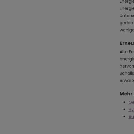
Energi
Energi
Unters
gedämm
wenige
Erneu
Alte F
energi
hervor
Schall
erwart
Mehr 
Ge
Hy
Au