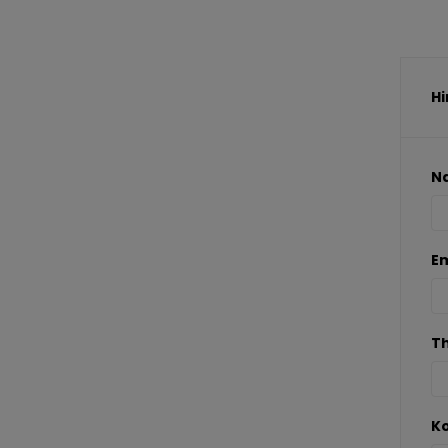
Hi
N
Em
T
K