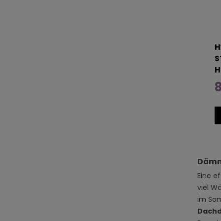
H
S
H
8
Dämmu
Eine e
viel W
im Som
Dach