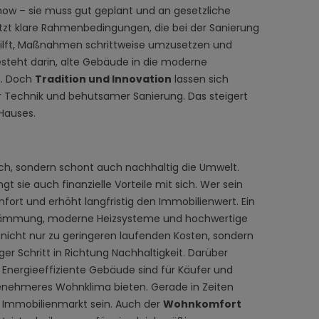
ow – sie muss gut geplant und an gesetzliche
zt klare Rahmenbedingungen, die bei der Sanierung
hilft, Maßnahmen schrittweise umzusetzen und
esteht darin, alte Gebäude in die moderne
n. Doch
Tradition und Innovation
lassen sich
 Technik und behutsamer Sanierung. Das steigert
Hauses.
uch, sondern schont auch nachhaltig die Umwelt.
gt sie auch finanzielle Vorteile mit sich. Wer sein
ort und erhöht langfristig den Immobilienwert. Ein
 Dämmung, moderne Heizsysteme und hochwertige
t nicht nur zu geringeren laufenden Kosten, sondern
ger Schritt in Richtung Nachhaltigkeit. Darüber
. Energieeffiziente Gebäude sind für Käufer und
genehmeres Wohnklima bieten. Gerade in Zeiten
m Immobilienmarkt sein. Auch der
Wohnkomfort