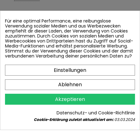
Für eine optimal Performance, eine reibungslose
Verwendung sozialer Medien und aus Werbezwecken
empfiehlt dir dieser Laden, der Verwendung von Cookies
zuzustimmen. Durch Cookies von sozialen Medien und
Werbecookies von Drittparteien hast du Zugriff auf Social-
Media-Funktionen und erhältst personalisierte Werbung.
Stimmst du der Verwendung dieser Cookies und der damit
verbundenen Verarbeitung deiner persönlichen Daten zu?
Einstellungen
Ablehnen
FLÜSSIGE HEIZMEDIEN – WASSER ODER
Akzeptieren
GLYKOL?
9329 Ansichten
13
Gefallen
Datenschutz- und Cookie-Richtlinie
Sie fragen sich, ob Sie Ihre Installation mit Wasser
Cookie-Erklärung zuletzt aktualisiert am:
03.03.2024
oder Glykol füllen sollen? Unser Artikel ist ein
umfassender...