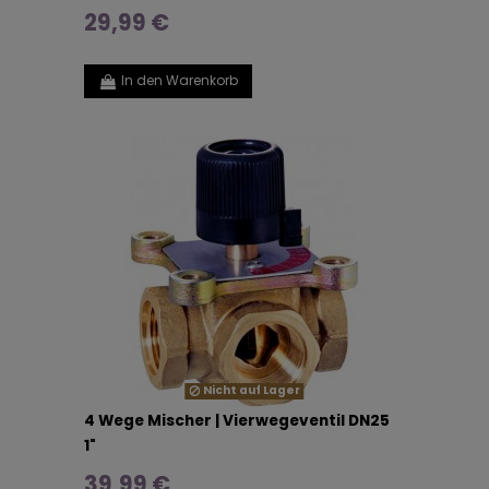
29,99 €
In den Warenkorb
Nicht auf Lager
4 Wege Mischer | Vierwegeventil DN25
1"
39,99 €