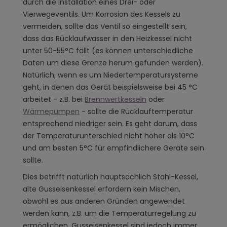
durch die Installation eines Drei- oder
Vierwegeventils. Um Korrosion des Kessels zu
vermeiden, sollte das Ventil so eingestellt sein,
dass das Rücklaufwasser in den Heizkessel nicht
unter 50-55°C fällt (es können unterschiedliche
Daten um diese Grenze herum gefunden werden).
Natürlich, wenn es um Niedertemperatursysteme
geht, in denen das Gerät beispielsweise bei 45 °C
arbeitet - z.B. bei
Brennwertkesseln
oder
Wärmepumpen
- sollte die Rücklauftemperatur
entsprechend niedriger sein. Es geht darum, dass
der Temperaturunterschied nicht höher als 10°C
und am besten 5°C für empfindlichere Geräte sein
sollte.
Dies betrifft natürlich hauptsächlich Stahl-Kessel,
alte Gusseisenkessel erfordern kein Mischen,
obwohl es aus anderen Gründen angewendet
werden kann, z.B. um die Temperaturregelung zu
ermöglichen. Gusseisenkessel sind jedoch immer