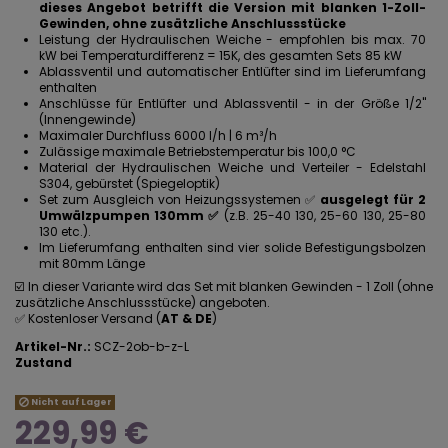
dieses Angebot betrifft die Version mit blanken 1-Zoll-
Gewinden, ohne zusätzliche Anschlussstücke
Leistung der Hydraulischen Weiche - empfohlen bis max. 70
kW bei Temperaturdifferenz = 15K, des gesamten Sets 85 kW
Ablassventil und automatischer Entlüfter sind im Lieferumfang
enthalten
Anschlüsse für Entlüfter und Ablassventil - in der Größe 1/2"
(Innengewinde)
Maximaler Durchfluss 6000 l/h | 6 m³/h
Zulässige maximale Betriebstemperatur bis 100,0 °C
Material der Hydraulischen Weiche und Verteiler - Edelstahl
S304, gebürstet (Spiegeloptik)
Set zum Ausgleich von Heizungssystemen ✅
ausgelegt für 2
Umwälzpumpen 130mm ✅
(z.B. 25-40 130, 25-60 130, 25-80
130 etc.).
Im Lieferumfang enthalten sind vier solide Befestigungsbolzen
mit 80mm Länge
☑️ In dieser Variante wird das Set mit blanken Gewinden - 1 Zoll (ohne
zusätzliche Anschlussstücke) angeboten.
✅ Kostenloser Versand (
AT & DE
)
Artikel-Nr.:
SCZ-2ob-b-z-L
Zustand
Nicht auf Lager
229,99 €