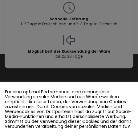
Schnelle Lieferung
1-2 Tage in Deutschland und 2-3 Tage in Österreich
Möglichkeit der Rücksendung der Ware
bis zu 30 Tage
Für eine optimal Performance, eine reibungslose
Verwendung sozialer Medien und aus Werbezwecken
Contact us
empfiehlt dir dieser Laden, der Verwendung von Cookies
zuzustimmen. Durch Cookies von sozialen Medien und
Werbecookies von Drittparteien hast du Zugriff auf Social-
Folgen Sie uns
Media-Funktionen und erhältst personalisierte Werbung.
Stimmst du der Verwendung dieser Cookies und der damit
verbundenen Verarbeitung deiner persönlichen Daten zu?