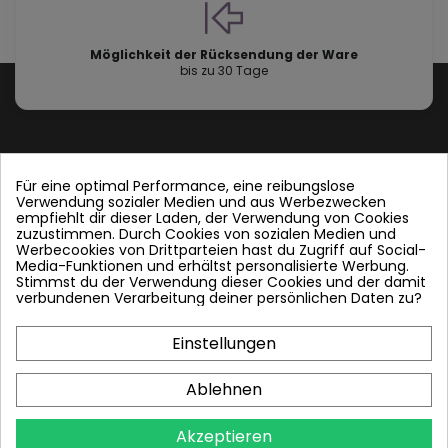
Möglichkeit der Rücksendung der Ware
bis zu 30 Tage
Für eine optimal Performance, eine reibungslose
Verwendung sozialer Medien und aus Werbezwecken
Contact us
empfiehlt dir dieser Laden, der Verwendung von Cookies
zuzustimmen. Durch Cookies von sozialen Medien und
Werbecookies von Drittparteien hast du Zugriff auf Social-
Folgen Sie uns
Media-Funktionen und erhältst personalisierte Werbung.
Stimmst du der Verwendung dieser Cookies und der damit
verbundenen Verarbeitung deiner persönlichen Daten zu?
Einstellungen
Plattenwärmetauscher
Ablehnen
PWT und andere
Akzeptieren
In den Warenkorb