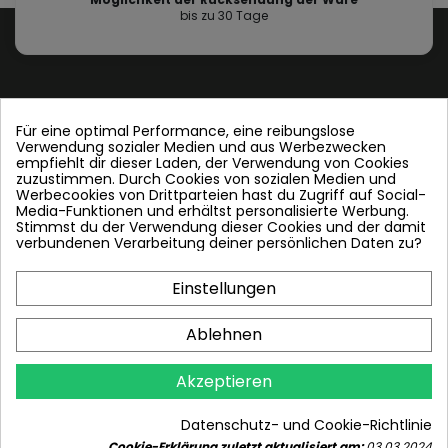
bis zu 30 Tage
Für eine optimal Performance, eine reibungslose
Verwendung sozialer Medien und aus Werbezwecken
Contact us
empfiehlt dir dieser Laden, der Verwendung von Cookies
zuzustimmen. Durch Cookies von sozialen Medien und
Werbecookies von Drittparteien hast du Zugriff auf Social-
Folgen Sie uns
Media-Funktionen und erhältst personalisierte Werbung.
Stimmst du der Verwendung dieser Cookies und der damit
verbundenen Verarbeitung deiner persönlichen Daten zu?
Einstellungen
Plattenwärmetauscher
Ablehnen
PWT und andere
Akzeptieren
In den Warenkorb
Info
Datenschutz- und Cookie-Richtlinie
Cookie-Erklärung zuletzt aktualisiert am:
03.03.2024