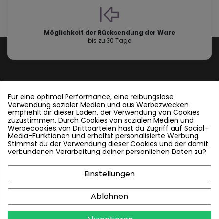
Möglichkeit der Rücksendung der Ware
bis zu 30 Tage
Für eine optimal Performance, eine reibungslose
Verwendung sozialer Medien und aus Werbezwecken
Contact us
empfiehlt dir dieser Laden, der Verwendung von Cookies
zuzustimmen. Durch Cookies von sozialen Medien und
Werbecookies von Drittparteien hast du Zugriff auf Social-
Folgen Sie uns
Media-Funktionen und erhältst personalisierte Werbung.
Stimmst du der Verwendung dieser Cookies und der damit
verbundenen Verarbeitung deiner persönlichen Daten zu?
Einstellungen
Plattenwärmetauscher
Ablehnen
PWT und andere