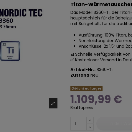
Titan-Wärmetauscher
Das Modell B360-Ti, der Tita
hauptsächlich für die Behei
mit Salzgehalt, für die tradi
Ausführung: 100% Titan, k
Nennleistung der Wärmeüb
Anschlüsse: 2x 1,5” und 2x 
☑️ Schnelle Verfügbarkeit v
✅ Kostenloser Versand in Deu
Artikel-Nr.:
B360-Ti
Zustand
Neu
Nicht auf Lager
1.109,99 €
Bruttopreis
In den Wa