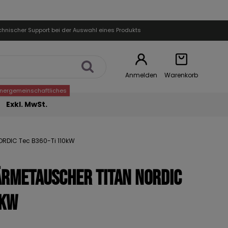
chnischer Support bei der Auswahl eines Produkts
Anmelden
Warenkorb
nnergemeinschaftliches
Exkl. MwSt.
DIC Tec B360-Ti 110kW
METAUSCHER TITAN NORDIC
0kW