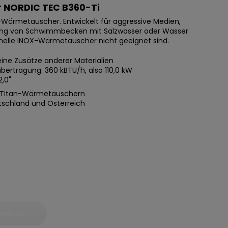
 NORDIC TEC B360-Ti
n-Wärmetauscher. Entwickelt für aggressive Medien,
zung von Schwimmbecken mit Salzwasser oder Wasser
tionelle INOX-Wärmetauscher nicht geeignet sind.
eine Zusätze anderer Materialien
ertragung: 360 kBTU/h, also 110,0 kW
2,0"
on Titan-Wärmetauschern
tschland und Österreich
renkorb