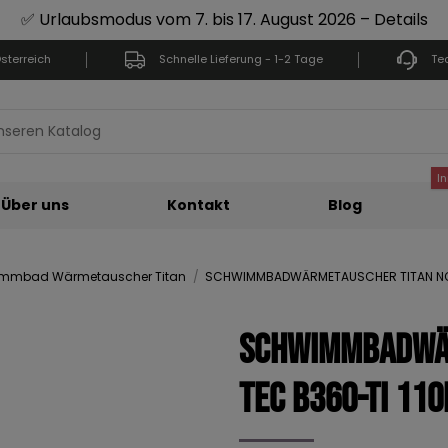
✅ Urlaubsmodus vom 7. bis 17. August 2026 – Details
sterreich
Schnelle Lieferung - 1-2 Tage
Te
I
Über uns
Kontakt
Blog
mmbad Wärmetauscher Titan
SCHWIMMBADWÄRMETAUSCHER TITAN NOR
SCHWIMMBADWÄR
Tec B360-Ti 11