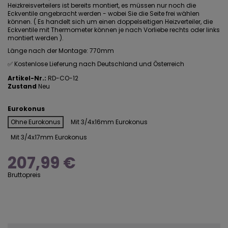
Heizkreisverteilers ist bereits montiert, es müssen nur noch die
Eckventile angebracht werden - wobei Sie die Seite frei wählen
können. ( Es handelt sich um einen doppelseitigen Heizverteiler, die
Eckventile mit Thermometer können je nach Vorliebe rechts oder links
montiert werden ).
Länge nach der Montage: 770mm
✅ Kostenlose Lieferung nach Deutschland und Österreich
Artikel-Nr.:
RD-CO-12
Zustand
Neu
Eurokonus
Ohne Eurokonus
Mit 3/4x16mm Eurokonus
Mit 3/4x17mm Eurokonus
207,99 €
Bruttopreis