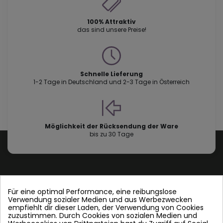
100% Attraktiv
das sind unsere Preise!
Schnelle Lieferung
1-2 Tage in Deutschland und 2-3 Tage in Österreich
Möglichkeit der Rücksendung der Ware
bis zu 30 Tage
Für eine optimal Performance, eine reibungslose
Verwendung sozialer Medien und aus Werbezwecken
Contact us
empfiehlt dir dieser Laden, der Verwendung von Cookies
zuzustimmen. Durch Cookies von sozialen Medien und