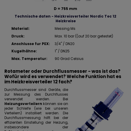
D = 755 mm
Technische daten - Heizkreisverteiler Nordic Tec 12
Heizkreise
Material:
Messing Ms
Druck:
Max. 10 bar ((auf 20 bar getestet)
Anschlusse fur PEX:
3/4" / DN20
Kugelhähne:
1" / DN25
Max. Temperatur:
90 Grad Celsius
Rotameter oder Durchflussmesser - was ist das?
Wofür wird es verwendet? Welche Funktion hat es
im Heizkreisverteiler 12 fach?
Durchflussmesser sind Geräte, die
zur Messung des Durchflusses
verwendet werden. Bei
Heizungsverteilern
können sie an
jeder Schleife (wie bei unseren
Verteilern) installiert werden. Die
Durchflussmessung hilft bei der
effizienten Einstellung der Heizung,
insbesondere der