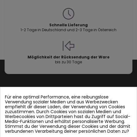
Schnelle Lieferung
1-2 Tage in Deutschland und 2-3 Tage in Österreich
Möglichkeit der Rücksendung der Ware
bis zu 30 Tage
Für eine optimal Performance, eine reibungslose
Verwendung sozialer Medien und aus Werbezwecken
Contact us
empfiehlt dir dieser Laden, der Verwendung von Cookies
zuzustimmen. Durch Cookies von sozialen Medien und
Werbecookies von Drittparteien hast du Zugriff auf Social-
Folgen Sie uns
Media-Funktionen und erhältst personalisierte Werbung.
Stimmst du der Verwendung dieser Cookies und der damit
verbundenen Verarbeitung deiner persönlichen Daten zu?