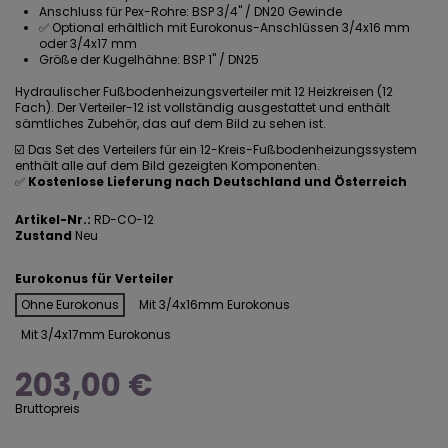
Anschluss für Pex-Rohre: BSP 3/4" / DN20 Gewinde
✅ Optional erhältlich mit Eurokonus-Anschlüssen 3/4x16 mm
oder 3/4x17 mm
Größe der Kugelhähne: BSP 1" / DN25
Hydraulischer Fußbodenheizungsverteiler mit 12 Heizkreisen (12
Fach). Der
Verteiler-12
ist vollständig ausgestattet und enthält
sämtliches Zubehör, das auf dem Bild zu sehen ist.
☑️ Das Set des Verteilers für ein 12-Kreis-Fußbodenheizungssystem
enthält alle auf dem Bild gezeigten Komponenten.
✅
Kostenlose Lieferung nach Deutschland und Österreich
Artikel-Nr.:
RD-CO-12
Zustand
Neu
Eurokonus für Verteiler
Ohne Eurokonus
Mit 3/4x16mm Eurokonus
Mit 3/4x17mm Eurokonus
203,00 €
Bruttopreis