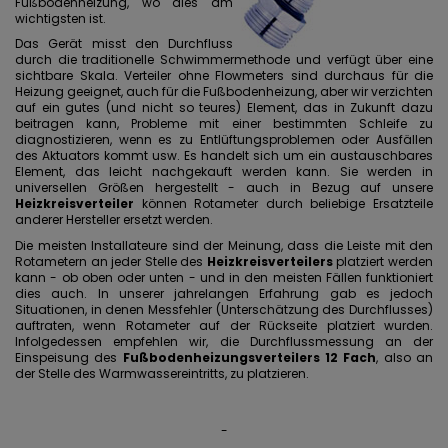
Fußbodenheizung, wo dies am
wichtigsten ist.
Das Gerät misst den Durchfluss
durch die traditionelle Schwimmermethode und verfügt über eine
sichtbare Skala. Verteiler ohne Flowmeters sind durchaus für die
Heizung geeignet, auch für die Fußbodenheizung, aber wir verzichten
auf ein gutes (und nicht so teures) Element, das in Zukunft dazu
beitragen kann, Probleme mit einer bestimmten Schleife zu
diagnostizieren, wenn es zu Entlüftungsproblemen oder Ausfällen
des Aktuators kommt usw. Es handelt sich um ein austauschbares
Element, das leicht nachgekauft werden kann. Sie werden in
universellen Größen hergestellt - auch in Bezug auf unsere
Heizkreisverteiler
können Rotameter durch beliebige Ersatzteile
anderer Hersteller ersetzt werden.
Die meisten Installateure sind der Meinung, dass die Leiste mit den
Rotametern an jeder Stelle des
Heizkreisverteilers
platziert werden
kann - ob oben oder unten - und in den meisten Fällen funktioniert
dies auch. In unserer jahrelangen Erfahrung gab es jedoch
Situationen, in denen Messfehler (Unterschätzung des Durchflusses)
auftraten, wenn Rotameter auf der Rückseite platziert wurden.
Infolgedessen empfehlen wir, die Durchflussmessung an der
Einspeisung des
Fußbodenheizungsverteilers 12 Fach
, also an
der Stelle des Warmwassereintritts, zu platzieren.
-