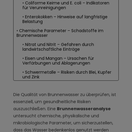
Coliforme Keime und E. coli – Indikatoren
für Verunreinigungen
Enterokokken – Hinweise auf langfristige
Belastung
Chemische Parameter – Schadstoffe im
Brunnenwasser
Nitrat und Nitrit – Gefahren durch
landwirtschaftliche Einträge
Eisen und Mangan – Ursachen für
Verfärbungen und Ablagerungen
Schwermetalle – Risiken durch Blei, Kupfer
und Zink
Filteranlagen zur Verbesserung der
Wasserqualität
Die Qualität von Brunnenwasser zu überprüfen, ist
Eisen- und Nitratfilter – Effektive
essenziell, um gesundheitliche Risiken
Entfernung von Schadstoffen
auszuschließen. Eine
Brunnenwasseranalyse
UV-Filteranlagen – Sicherer Schutz vor
untersucht chemische, physikalische und
Bakterien
mikrobiologische Parameter, um sicherzustellen,
Wie oft sollte man eine Brunnenwasseranalyse
dass das Wasser bedenkenlos genutzt werden