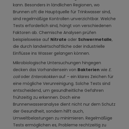
durchführen?
kann. Besonders in ländlichen Regionen, wo
Brunnenwasser testen lassen oder selbst
Brunnen oft die Hauptquelle für Trinkwasser sind,
analysieren?
sind regelmäßige Kontrollen unverzichtbar. Welche
Mehr lesen
Tests erforderlich sind, hängt von verschiedenen
Faktoren ab. Chemische Analysen prüfen
beispielsweise auf
Nitrate
oder
Schwermetalle
,
die durch landwirtschaftliche oder industrielle
Einflüsse ins Wasser gelangen können.
Mikrobiologische Untersuchungen hingegen
decken das Vorhandensein von
Bakterien
wie
E.
coli
oder
Enterokokken
auf – ein klares Zeichen für
eine mögliche Verunreinigung. Solche Tests sind
entscheidend, um gesundheitliche Gefahren
frühzeitig zu erkennen. Doch eine
Brunnenwasseranalyse dient nicht nur dem Schutz
der Gesundheit, sondern hilft auch,
Umweltbelastungen zu minimieren. Regelmäßige
Tests ermöglichen es, Probleme rechtzeitig zu