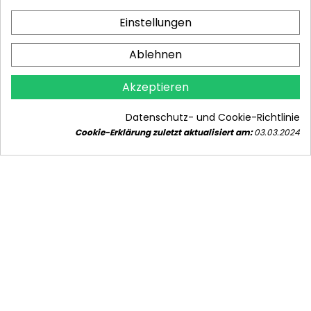
Einstellungen
Ablehnen
Akzeptieren
INDUSTRIELLE WASSERENTHÄRTER UND
IHRE ANWENDUNGEN
Datenschutz- und Cookie-Richtlinie
1189 Ansichten
7
Gefallen
Cookie-Erklärung zuletzt aktualisiert am:
03.03.2024
Führen Sie effiziente industrielle Wasserenthärter
in Ihrem Unternehmen ein. Erfahren Sie mehr über
Technologien, die...
Weiterlesen