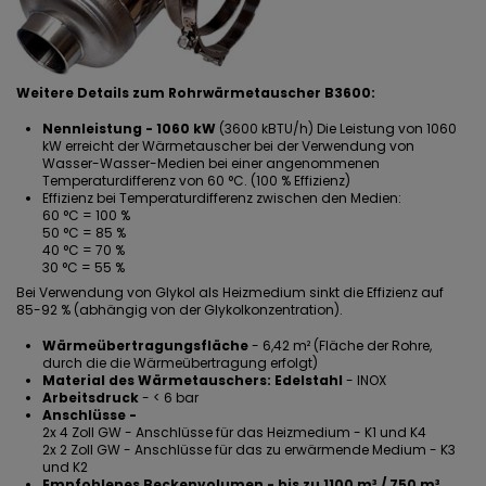
Weitere Details zum Rohrwärmetauscher B3600:
Nennleistung - 1060 kW
(3600 kBTU/h) Die Leistung von 1060
kW erreicht der Wärmetauscher bei der Verwendung von
Wasser-Wasser-Medien bei einer angenommenen
Temperaturdifferenz von 60 °C. (100 % Effizienz)
Effizienz bei Temperaturdifferenz zwischen den Medien:
60 °C = 100 %
50 °C = 85 %
40 °C = 70 %
30 °C = 55 %
Bei Verwendung von Glykol als Heizmedium sinkt die Effizienz auf
85-92 % (abhängig von der Glykolkonzentration).
Wärmeübertragungsfläche
- 6,42 m² (Fläche der Rohre,
durch die die Wärmeübertragung erfolgt)
Material des Wärmetauschers: Edelstahl
- INOX
Arbeitsdruck
- < 6 bar
Anschlüsse -
2x 4 Zoll GW - Anschlüsse für das Heizmedium - K1 und K4
2x 2 Zoll GW - Anschlüsse für das zu erwärmende Medium - K3
und K2
Empfohlenes Beckenvolumen - bis zu 1100 m³ / 750 m³