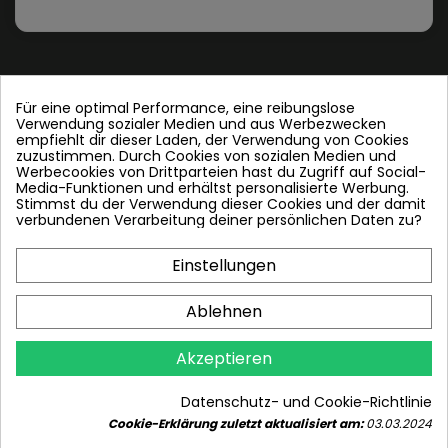
Für eine optimal Performance, eine reibungslose
Verwendung sozialer Medien und aus Werbezwecken
Contact us
empfiehlt dir dieser Laden, der Verwendung von Cookies
zuzustimmen. Durch Cookies von sozialen Medien und
Werbecookies von Drittparteien hast du Zugriff auf Social-
Folgen Sie uns
Media-Funktionen und erhältst personalisierte Werbung.
Stimmst du der Verwendung dieser Cookies und der damit
verbundenen Verarbeitung deiner persönlichen Daten zu?
Einstellungen
Plattenwärmetauscher
Ablehnen
PWT und andere
Akzeptieren
In den Warenkorb
Info
Datenschutz- und Cookie-Richtlinie
Cookie-Erklärung zuletzt aktualisiert am:
03.03.2024