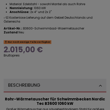
Material: Edelstahl - sowohl Mantel als auch Rohre
Nennleistung:
1060 kW
Anschlüsse:
2x 4” und 2x 2"
✅☑️ Kostenlose Lieferung auf dem Gebiet Deutschlands und
Österreichs
Artikel-Nr.:
B3600-Schwimmbad-Waermetauscher
Zustand
Neu
Nur noch wenige Teile verfügbar
2.015,00 €
Bruttopreis
BESCHREIBUNG
Rohr-Wärmetauscher für Schwimmbecken Nordic
Tec B3600 1060 kW
Großer Wärmetauscher aus säurebeständigem Stahl für größere