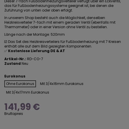
Dieser 7-fach Fußbodenheizungsverteiler verfügt über ein Eckventil,
das für Fußbodenheizungssysteme geeignet ist, bei denen die
Zuführung von unten oder oben erfolgt.
In unserem Shop besteht auch die Möglichkeit, denselben
Heizkreisverteiler 7-fach mit einem geraden Ventil (ebenfalls mit
Thermometer) oder in einer Version ohne Ventil zu bestellen.
Länge nach der Montage: 520mm
☑️ Das Set des Heizkreisverteilers für Fußbodenheizung mit 7 Kreisen
enthält alle auf dem Bild gezeigten Komponenten.
✅
Kostenlose Lieferung DE & AT
Artikel-Nr.:
RD-CO-7
Zustand
Neu
Eurokonus
Ohne Eurokonus
Mit 3/4x16mm Eurokonus
Mit 3/4x17mm Eurokonus
141,99 €
Bruttopreis