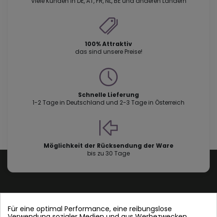
Viele Kunden in DE, AT, FR, NL, BE und anderen Ländern
100% Attraktiv
das sind unsere Preise!
Schnelle Lieferung
1-2 Tage in Deutschland und 2-3 Tage in Österreich
Möglichkeit der Rücksendung der Ware
bis zu 30 Tage
Für eine optimal Performance, eine reibungslose
Verwendung sozialer Medien und aus Werbezwecken