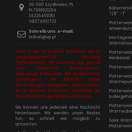
26-500 Szydłowiec, PL
Kältemitte
PL7991921264
7/8" - 1"
DE325459351
GB374100723
Plattenwär
Anwendun
Schreib uns: e-mail:
lednet@vp.pl
Montagese
Wärmetau
Vom 7. bis 17. August arbeiten wir in
Plattenwär
eingeschränktem Umfang
Heizkessel
(Urlaubszeit). Sie können uns gerne
Plattenwär
eine Nachricht hinterlassen,
allerdings kann sich die Antwortzeit
Plattenwär
verlängern. Sie können auch
Wärmepu
Bestellungen aufgeben, jedoch kann
es in diesem Zeitraum ebenfalls zu
Plattenwär
Versandverzögerungen kommen.
Isoliergeh
Plattenwär
Sie können uns jederzeit eine Nachricht
Wärmeüber
hinterlassen. Wir werden unser Bestes
tun, so schnell wie möglich zu
Solar Wär
antworten.
Plattenwär