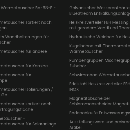
l Wärmetauscher Ba-68-F -
Galvanischer Wasserenthärte
BlueStream Entkalkungsanlag
metauscher sortiert nach
Heizkreisverteiler FBH Messing 
gen
mit geradem Ventil und The
ts Wandhalterungen für
Hydraulische Weichen für Hei
scher
Kugelhähne mit Thermometer
metauscher für andere
Wärmetauscher
Pumpengruppen Mischergrup
metauscher für Kamine
Zubehör
metauscher für
Schwimmbad Wärmetauscher
mpe
Edelstahl Heizkreisverteiler FBH
metauscher Isolierungen /
INOX
äuße
Magnetitabscheider
metauscher sortiert nach
Schlammabscheider Magnetitf
tragungsfläche
Bodenablaufe Entwasserung
metauscher -
Ausstellungsware und preisre
metauscher für Solaranlage
Artikel