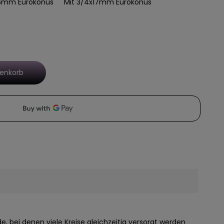
16mm Eurokonus
Mit 3/4x17mm Eurokonus
renkorb
de, bei denen viele Kreise gleichzeitig versorgt werden