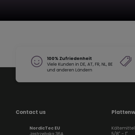
100% Zufriedenheit
Viele Kunden in DE, AT, FR, NL, BE
und anderen Ländern
Contact us
Platten
NordicTec EU
Kältemitte
Jastrzębska 36A
5/8" - 1"