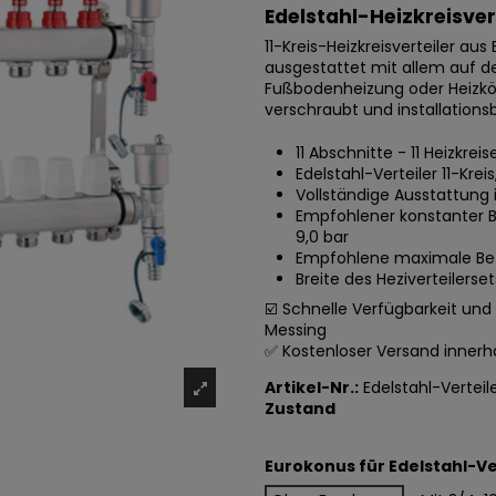
Edelstahl-Heizkreisver
11-Kreis-Heizkreisverteiler aus
ausgestattet mit allem auf d
Fußbodenheizung oder Heizkör
verschraubt und installationsb
11 Abschnitte - 11 Heizkrei
Edelstahl-Verteiler 11-Krei
Vollständige Ausstattung
Empfohlener konstanter Be
9,0 bar
Empfohlene maximale Bet
Breite des Heziverteilerset
☑️ Schnelle Verfügbarkeit und 
Messing
✅ Kostenloser Versand innerh
Artikel-Nr.:
Edelstahl-Verteil
Zustand
Eurokonus für Edelstahl-Ve