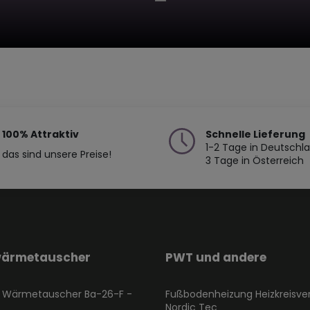
100% Attraktiv
Schnelle Lieferung
1-2 Tage in Deutschl
das sind unsere Preise!
3 Tage in Österreich
wärmetauscher
PWT und andere
l Wärmetauscher Ba-26-F -
Fußbodenheizung Heizkreisver
Nordic Tec