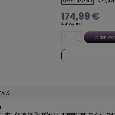
Ohne Eurokonus
Mit 3/4x
174,99 €
Bruttopreis
In den Wa
TAILS
s
n ist eine Lösung, die für größere Heizungsanlagen entwickelt wur