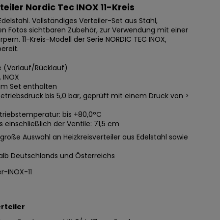
teiler Nordic Tec INOX 11-Kreis
 Edelstahl. Vollständiges Verteiler-Set aus Stahl,
en Fotos sichtbaren Zubehör, zur Verwendung mit einer
pern. 11-Kreis-Modell der Serie NORDIC TEC INOX,
ereit.
se (Vorlauf/Rücklauf)
s, INOX
 im Set enthalten
triebsdruck bis 5,0 bar, geprüft mit einem Druck von >
riebstemperatur: bis +80,0°C
s einschließlich der Ventile: 71,5 cm
große Auswahl an Heizkreisverteiler aus Edelstahl sowie
alb Deutschlands und Österreichs
er-INOX-11
rteiler