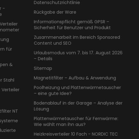
Datenschutzrichtlinie
r -
Rückgabe der Ware
e
Informationspflicht gemäß GPSR –
Verteiler
Sicherheit für Benutzer und Produkt
rmometer
Zusammenarbeit im Bereich Sponsored
zung
Content und SEO
n für
Urlaubsmodus vom 7. bis 17. August 2026
– Details
pen &
Sitemap
Magnetitfilter – Aufbau & Anwendung
 Stahl
Poolheizung und Plattenwärmetauscher
 Verteiler
– eine gute Idee?
Bodenablauf in der Garage – Analyse der
Lösung
ilter NT
Plattenwärmetauscher für Fernwärme:
ssysteme
Wie wählt man ihn aus?
duzierte
Heizkreisverteiler 10 Fach - NORDIC TEC