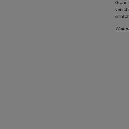
Grundl
versch
ähnlic
Weiter