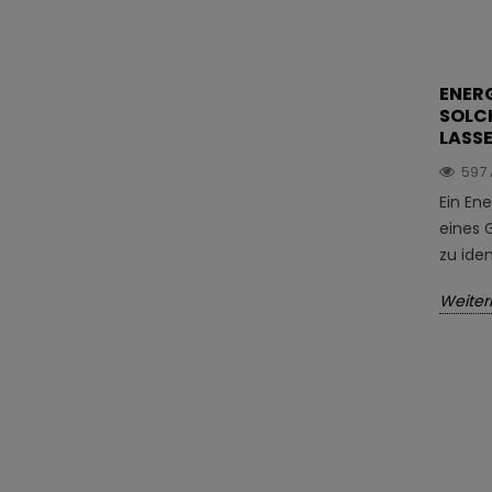
ENERG
SOLC
LASS
597
Ein Ene
eines 
zu iden
Weiter