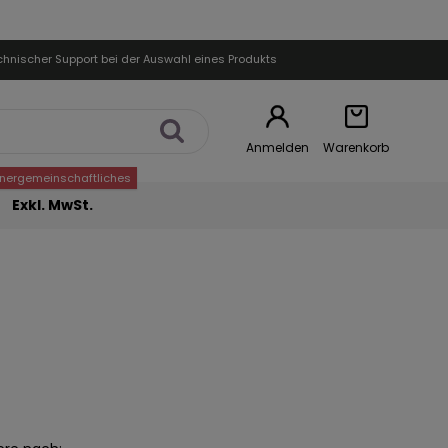
chnischer Support bei der Auswahl eines Produkts
Anmelden
Warenkorb
nnergemeinschaftliches
Exkl. MwSt.