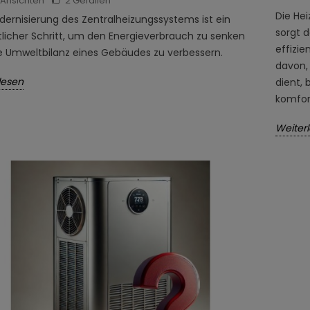
Ansichten
2
Gefallen
Die He
dernisierung des Zentralheizungssystems ist ein
sorgt 
licher Schritt, um den Energieverbrauch zu senken
effizi
e Umweltbilanz eines Gebäudes zu verbessern.
davon,
lesen
dient, 
komfor
Weiter