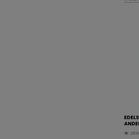
EDELS
ANDER
251