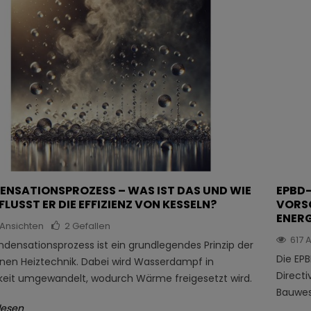
ENSATIONSPROZESS – WAS IST DAS UND WIE
EPBD-
FLUSST ER DIE EFFIZIENZ VON KESSELN?
VORS
ENERG
Ansichten
2
Gefallen
617
A
ndensationsprozess ist ein grundlegendes Prinzip der
Die EPB
en Heiztechnik. Dabei wird Wasserdampf in
Direct
gkeit umgewandelt, wodurch Wärme freigesetzt wird.
Bauwese
lesen