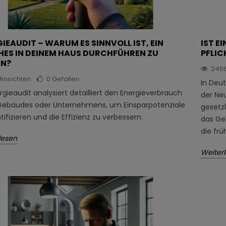
IEAUDIT – WARUM ES SINNVOLL IST, EIN
IST E
HES IN DEINEM HAUS DURCHFÜHREN ZU
PFLIC
EN?
246
Ansichten
0
Gefallen
In Deu
rgieaudit analysiert detailliert den Energieverbrauch
der Ne
Gebäudes oder Unternehmens, um Einsparpotenziale
gesetzl
tifizieren und die Effizienz zu verbessern.
das Ge
die fr
lesen
Weiter