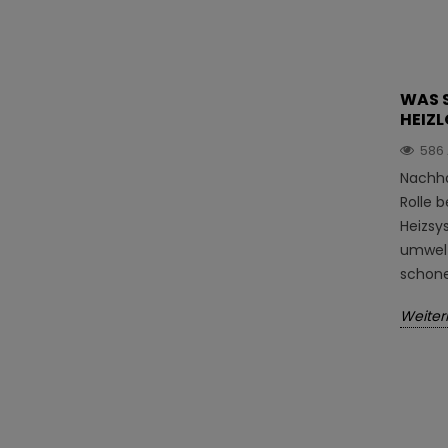
WAS 
HEIZ
586
Nachhal
Rolle b
Heizsy
umwelt
schone
Weiter