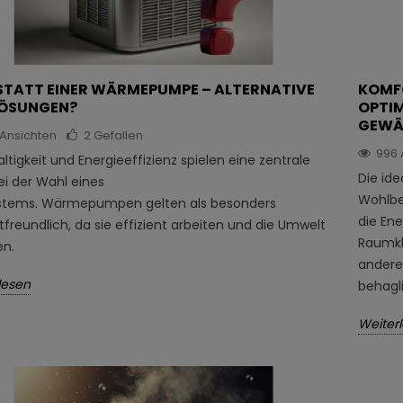
STATT EINER WÄRMEPUMPE – ALTERNATIVE
KOMF
LÖSUNGEN?
OPTIM
GEWÄ
Ansichten
2
Gefallen
996
tigkeit und Energieeffizienz spielen eine zentrale
Die id
ei der Wahl eines
Wohlbe
stems. Wärmepumpen gelten als besonders
die Ene
freundlich, da sie effizient arbeiten und die Umwelt
Raumkl
n.
anderen
lesen
behagl
Weiter