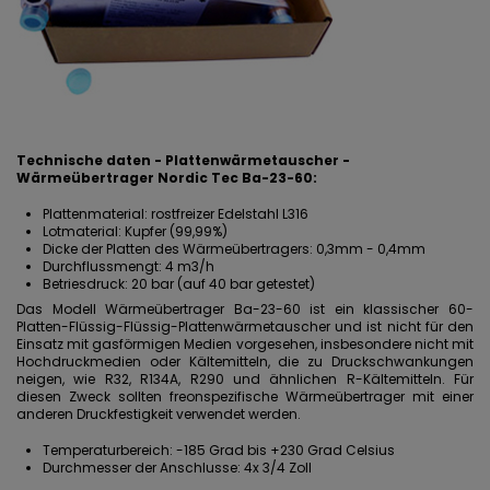
Technische daten - Plattenwärmetauscher -
Wärmeübertrager Nordic Tec Ba-23-60:
Plattenmaterial: rostfreizer Edelstahl L316
Lotmaterial: Kupfer (99,99%)
Dicke der Platten des Wärmeübertragers: 0,3mm - 0,4mm
Durchflussmengt: 4 m3/h
Betriesdruck: 20 bar (auf 40 bar getestet)
Das Modell Wärmeübertrager Ba-23-60 ist ein klassischer 60-
Platten-Flüssig-Flüssig-Plattenwärmetauscher und ist nicht für den
Einsatz mit gasförmigen Medien vorgesehen, insbesondere nicht mit
Hochdruckmedien oder Kältemitteln
, die zu Druckschwankungen
neigen, wie R32, R134A, R290 und ähnlichen R-Kältemitteln. Für
diesen Zweck sollten
freonspezifische Wärmeübertrager
mit einer
anderen Druckfestigkeit verwendet werden.
Temperaturbereich: -185 Grad bis +230 Grad Celsius
Durchmesser der Anschlusse: 4x 3/4 Zoll