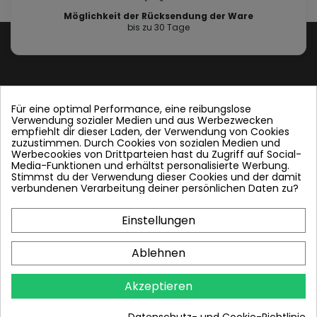
Möglichkeit der Rücksendung der Ware
bis zu 30 Tage
Für eine optimal Performance, eine reibungslose
Verwendung sozialer Medien und aus Werbezwecken
Contact us
empfiehlt dir dieser Laden, der Verwendung von Cookies
zuzustimmen. Durch Cookies von sozialen Medien und
Werbecookies von Drittparteien hast du Zugriff auf Social-
Folgen Sie uns
Media-Funktionen und erhältst personalisierte Werbung.
Stimmst du der Verwendung dieser Cookies und der damit
verbundenen Verarbeitung deiner persönlichen Daten zu?
Einstellungen
Plattenwärmetauscher
Ablehnen
PWT und andere
Akzeptieren
In den Warenkorb
Info