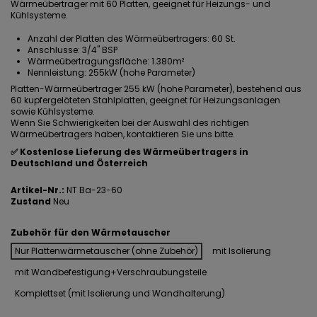
Wärmeübertrager mit 60 Platten, geeignet für Heizungs- und
Kühlsysteme.
Anzahl der Platten des Wärmeübertragers: 60 St.
Anschlusse: 3/4" BSP
Wärmeübertragungsfläche: 1.380m²
Nennleistung: 255kW (hohe Parameter)
Platten-Wärmeübertrager 255 kW (hohe Parameter), bestehend aus
60 kupfergelöteten Stahlplatten, geeignet für Heizungsanlagen
sowie Kühlsysteme.
Wenn Sie Schwierigkeiten bei der Auswahl des richtigen
Wärmeübertragers haben, kontaktieren Sie uns bitte.
✅
Kostenlose Lieferung des Wärmeübertragers in
Deutschland und Österreich
Artikel-Nr.:
NT Ba-23-60
Zustand
Neu
Zubehör für den Wärmetauscher
Nur Plattenwärmetauscher (ohne Zubehör)
mit Isolierung
mit Wandbefestigung+Verschraubungsteile
Komplettset (mit Isolierung und Wandhalterung)