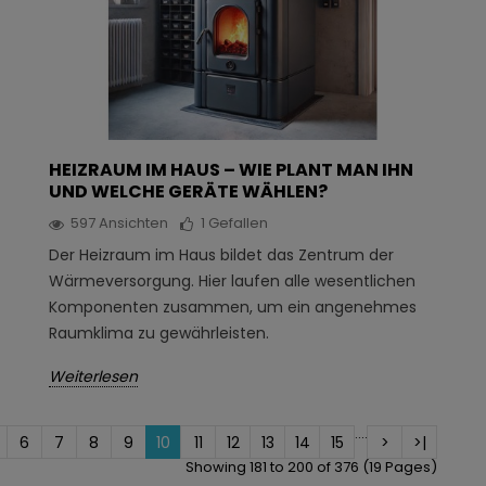
HEIZRAUM IM HAUS – WIE PLANT MAN IHN
UND WELCHE GERÄTE WÄHLEN?
597
Ansichten
1
Gefallen
Der Heizraum im Haus bildet das Zentrum der
Wärmeversorgung. Hier laufen alle wesentlichen
Komponenten zusammen, um ein angenehmes
Raumklima zu gewährleisten.
Weiterlesen
....
6
7
8
9
10
11
12
13
14
15
>
>|
Showing 181 to 200 of 376 (19 Pages)