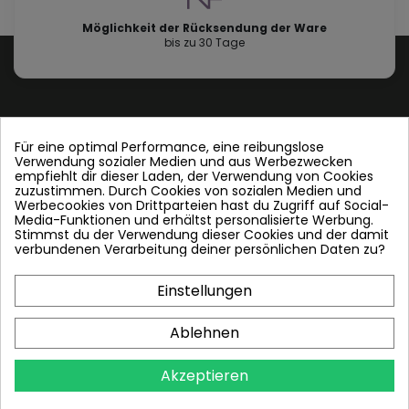
Möglichkeit der Rücksendung der Ware
bis zu 30 Tage
Für eine optimal Performance, eine reibungslose
Verwendung sozialer Medien und aus Werbezwecken
Contact us
empfiehlt dir dieser Laden, der Verwendung von Cookies
zuzustimmen. Durch Cookies von sozialen Medien und
Werbecookies von Drittparteien hast du Zugriff auf Social-
Folgen Sie uns
Media-Funktionen und erhältst personalisierte Werbung.
Stimmst du der Verwendung dieser Cookies und der damit
verbundenen Verarbeitung deiner persönlichen Daten zu?
Einstellungen
Plattenwärmetauscher
Ablehnen
PWT und andere
Akzeptieren
Info